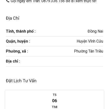
📞 Gọi ngay em Trân: 0879.336.156 để đi xem thực tế!
Địa Chỉ
Tỉnh, thành phố :
Đồng Nai
Quận, huyện :
Huyện Vĩnh Cửu
Phường, xã :
Phường Tân Triều
Địa chỉ :
Đặt Lịch Tư Vấn
T5
06
Th8