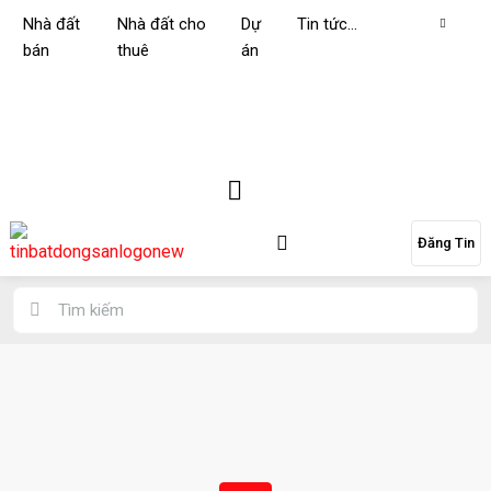
Nhà đất
Nhà đất cho
Dự
Tin tức…
bán
thuê
án
Đăng Tin