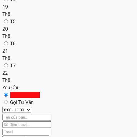
19
Th8
T5
20
Th8
T6
21
Th8
T7
22
Th8
Yêu Cầu
Gặp Trực Tiếp
Gọi Tư Vấn