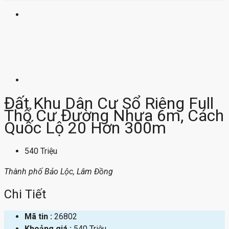
Đất Khu Dân Cư Sổ Riêng Full
Thổ Cư Đường Nhựa 6m, Cách
Quốc Lộ 20 Hơn 300m
540 Triệu
Thành phố Bảo Lộc, Lâm Đồng
Chi Tiết
Mã tin :
26802
Khoảng giá :
540 Triệu