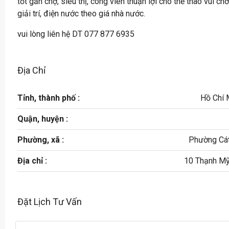
tốt gần chợ, siêu thị, công viên thuận lợi cho thể thao vui chơ
giải trí, điện nước theo giá nhà nước.
vui lòng liên hệ DT 077 877 6935
Địa Chỉ
Tỉnh, thành phố :
Hồ Chí 
Quận, huyện :
Phường, xã :
Phường Cát
Địa chỉ :
10 Thạnh Mỹ
Đặt Lịch Tư Vấn