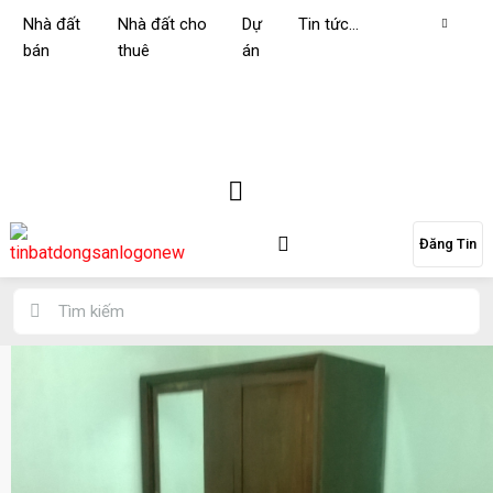
Nhà đất
Nhà đất cho
Dự
Tin tức…
bán
thuê
án
Đăng Tin