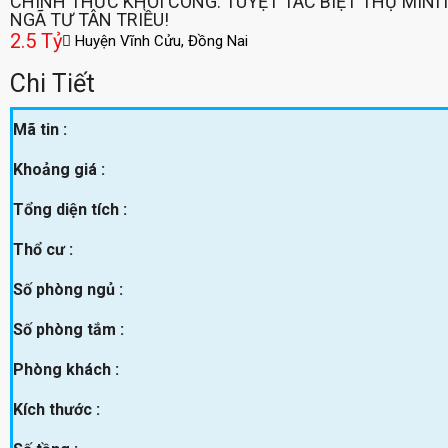
CHÍNH THỨC KHỞI CÔNG: TUYỆT TÁC BIỆT THỰ MINI
NGÃ TƯ TÂN TRIỀU!
2.5 Tỷ
Huyện Vĩnh Cửu, Đồng Nai
Chi Tiết
Mã tin :
Khoảng giá :
Tổng diện tích :
Thổ cư :
Số phòng ngủ :
Số phòng tắm :
Phòng khách :
Kích thước :