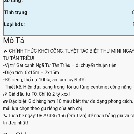
Số tầng :
Tình trạng :
Loại bđs :
Mô Tả
🔥 CHÍNH THỨC KHỞI CÔNG: TUYỆT TÁC BIỆT THỰ MINI NGA
TƯ TÂN TRIỀU!
-Vị trí: Sát cạnh Ngã Tư Tân Triều – di chuyển thuận tiện.
-Diện tích: 6x15m – 7x15m
-Sổ riêng, thổ cư 100%, an tâm tuyệt đối.
-Thiết kế: Hiện đại, sang trọng, tối ưu từng centimet công năng.
💰 Giá đầu tư F0: Chỉ từ 2 tỷ xxx!
🎁 Đặc biệt: Giỏ hàng hơn 10 mẫu biệt thự đa dạng phong cách, 
mái lựa chọn theo gu riêng của anh chị.
📞 Liên hệ ngay: 0879.336.156 (em Trân) để nhận bảng giá và c
trí đẹp nhất!