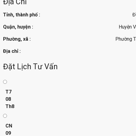
Địa Chỉ
Tỉnh, thành phố :
Đ
Quận, huyện :
Huyện V
Phường, xã :
Phường Tâ
Địa chỉ :
Đặt Lịch Tư Vấn
T7
08
Th8
CN
09