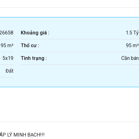
26658
Khoảng giá :
1.5 Tỷ
95 m²
Thổ cư :
95 m²
5x19
Tình trạng :
Cần bán
Đất
ÁP LÝ MINH BẠCH!!!