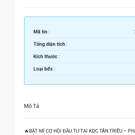
Mã tin :
Tổng diện tích :
Kích thước :
Loại bđs :
Mô Tả
🔥BẬT MÍ CƠ HỘI ĐẦU TƯ TẠI KDC TÂN TRIỀU – PH