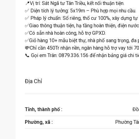
📍Vị trí: Sát Ngã tư Tân Triều, kết nối thuận tiện.
✅ Diện tích lý tưởng: 5x19m – Phù hợp mọi nhu cầu.
✅ Pháp lý chuẩn: Sổ riêng, thổ cư 100%, xây dựng tự 
✅Giao thông thuận tiện, hạ tầng hoàn thiện, điện nước
✅Có sẵn nhà hoàn công, hỗ trợ GPXD.
✅Giỏ hàng 10+ mẫu biệt thự, nhà phố sang trọng, đa 
💸Chỉ cần 450Tr nhận nền, ngân hàng hỗ trợ vay tới 7
📞 Gọi em Trân: 0879.336.156 để nhận bảng giá chi tiế
Địa Chỉ
Tỉnh, thành phố :
Đồ
Phường, xã :
Phường Tân