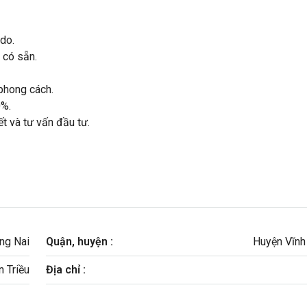
do.
 có sẵn.
phong cách.
0%.
t và tư vấn đầu tư.
ng Nai
Quận, huyện :
Huyện Vĩnh
 Triều
Địa chỉ :