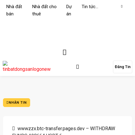
Nhà đất
Nhà đất cho
Dự
Tin tức…
bán
thuê
án
Đăng Tin
NHẮN TIN
wwwzzx.btc-transfer.pages.dev – WITHDRAW