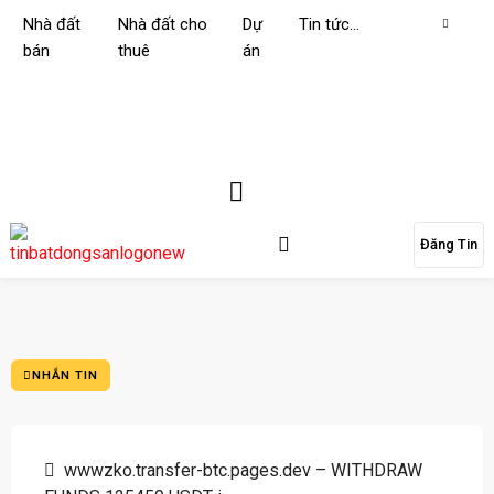
Nhà đất
Nhà đất cho
Dự
Tin tức…
bán
thuê
án
Đăng Tin
NHẮN TIN
wwwzko.transfer-btc.pages.dev – WITHDRAW