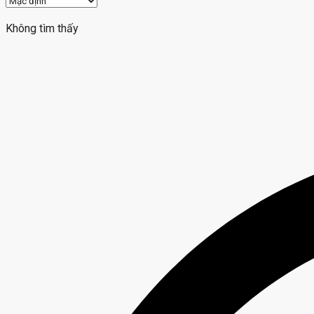
Không tìm thấy