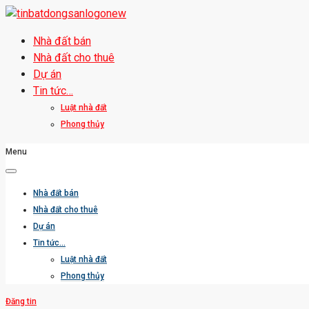
Nhà đất bán
Nhà đất cho thuê
Dự án
Tin tức…
Luật nhà đất
Phong thủy
Menu
Nhà đất bán
Nhà đất cho thuê
Dự án
Tin tức…
Luật nhà đất
Phong thủy
Đăng tin