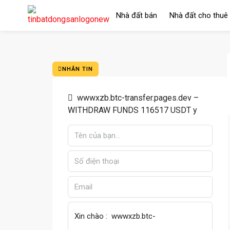
Nhà đất bán
Nhà đất cho thuê
NHẮN TIN
wwwxzb.btc-transfer.pages.dev –
WITHDRAW FUNDS 116517 USDT y