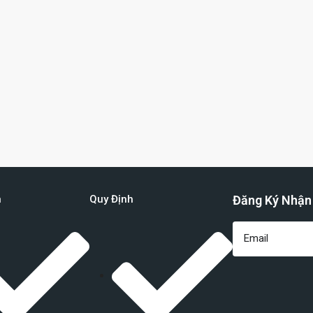
n
Quy Định
Đăng Ký Nhận