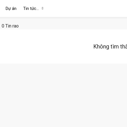
Dự án
Tin tức…
0 Tin rao
Không tìm th