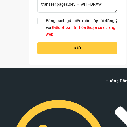
Bằng cách gửi biểu mẫu này, tôi đồng ý
với
Điều khoản & Thỏa thuận của trang
web
GỬI
Hướng Dẫ