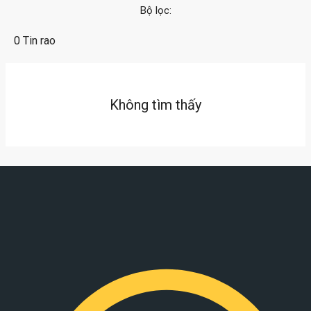
Bộ lọc:
0 Tin rao
Không tìm thấy