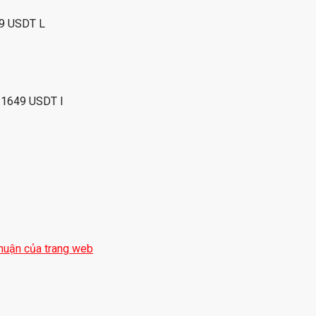
9 USDT L
1649 USDT l
huận của trang web