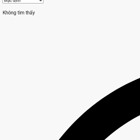
Không tìm thấy