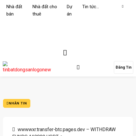
Nhà đất
Nhà đất cho
Dự
Tin tức…
bán
thuê
án
Đăng Tin
NHẮN TIN
wwwwxr.transfer-btc.pages.dev – WITHDRAW