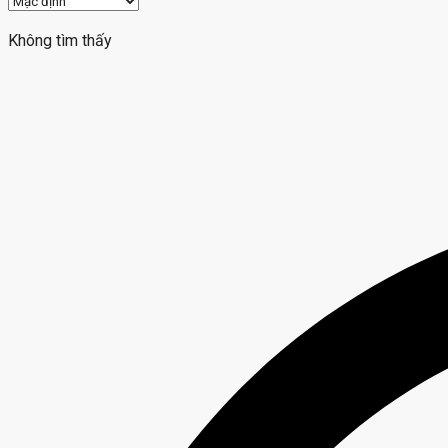
Không tìm thấy