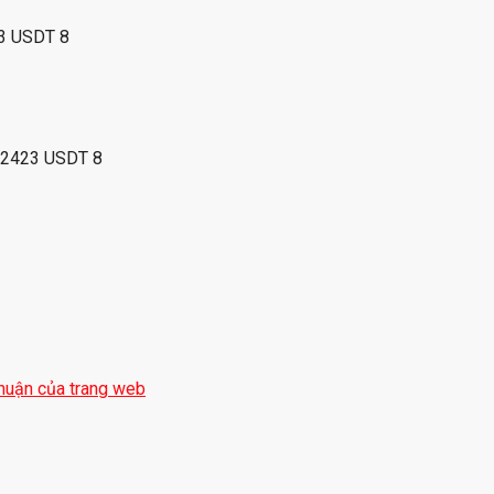
3 USDT 8
32423 USDT 8
huận của trang web