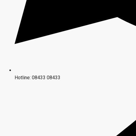
Hotline: 08433 08433