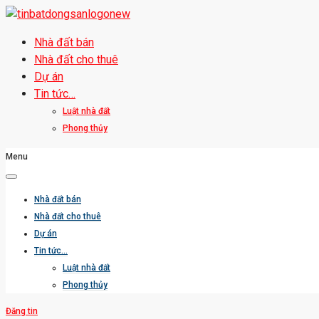
Nhà đất bán
Nhà đất cho thuê
Dự án
Tin tức…
Luật nhà đất
Phong thủy
Menu
Nhà đất bán
Nhà đất cho thuê
Dự án
Tin tức…
Luật nhà đất
Phong thủy
Đăng tin