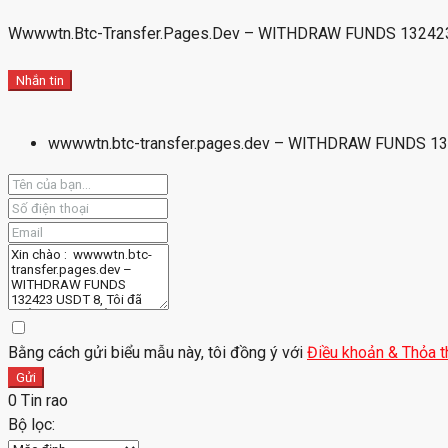
Wwwwtn.btc-Transfer.pages.dev – WITHDRAW FUNDS 13242
Nhắn tin
wwwwtn.btc-transfer.pages.dev – WITHDRAW FUNDS 1
Bằng cách gửi biểu mẫu này, tôi đồng ý với
Điều khoản & Thỏa t
Gửi
0 Tin rao
Bộ lọc: