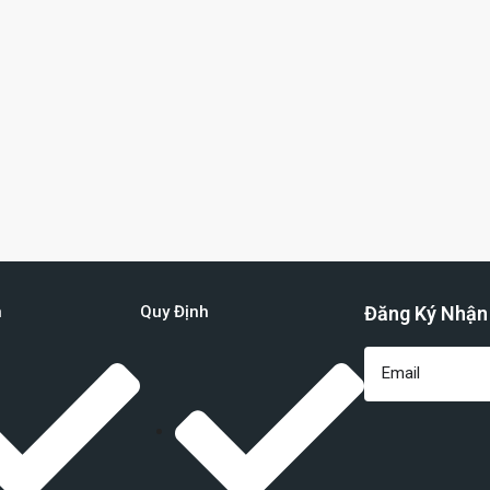
n
Quy Định
Đăng Ký Nhận