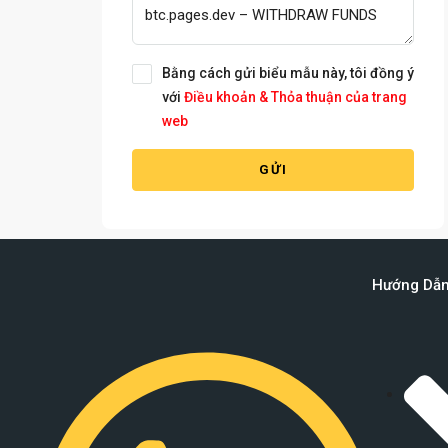
Bằng cách gửi biểu mẫu này, tôi đồng ý
với
Điều khoản & Thỏa thuận của trang
web
GỬI
Hướng Dẫ