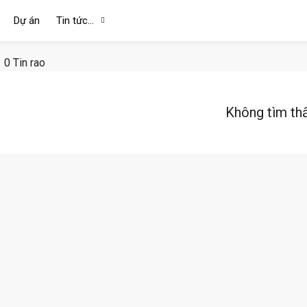
Dự án
Tin tức…
0 Tin rao
Không tìm th