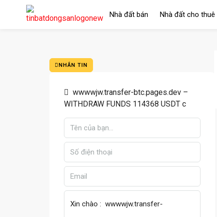
Nhà đất bán
Nhà đất cho thuê
NHẮN TIN
wwwwjw.transfer-btc.pages.dev –
WITHDRAW FUNDS 114368 USDT c