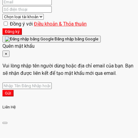
Đồng ý với
Điều khoản & Thỏa thuận
Đăng ký
Đăng nhập bằng Google
Quên mật khẩu
×
Vui lòng nhập tên người dùng hoặc địa chỉ email của bạn. Bạn
sẽ nhận được liên kết để tạo mật khẩu mới qua email.
Gửi
Liên Hệ