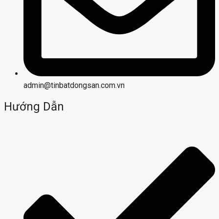
admin@tinbatdongsan.com.vn
Hướng Dẫn