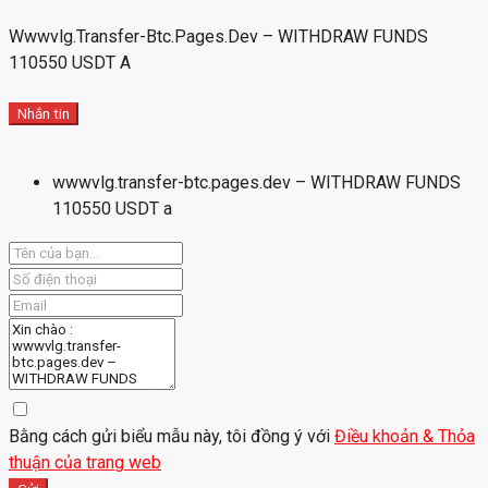
Wwwvlg.transfer-Btc.pages.dev – WITHDRAW FUNDS
110550 USDT A
Nhắn tin
wwwvlg.transfer-btc.pages.dev – WITHDRAW FUNDS
110550 USDT a
Bằng cách gửi biểu mẫu này, tôi đồng ý với
Điều khoản & Thỏa
thuận của trang web