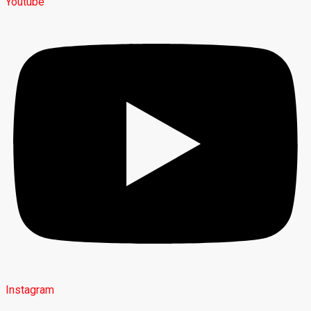
Youtube
Instagram