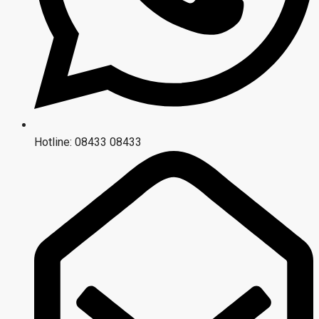
Hotline: 08433 08433