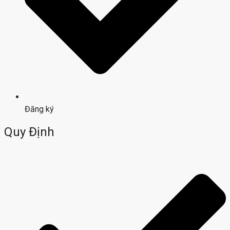
Đăng ký
Quy Định