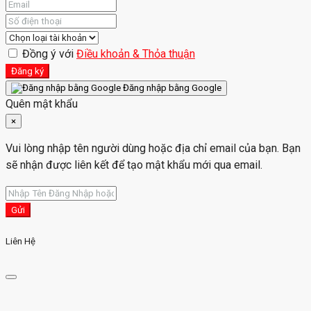
Đồng ý với
Điều khoản & Thỏa thuận
Đăng ký
Đăng nhập bằng Google
Quên mật khẩu
×
Vui lòng nhập tên người dùng hoặc địa chỉ email của bạn. Bạn
sẽ nhận được liên kết để tạo mật khẩu mới qua email.
Gửi
Liên Hệ