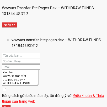
Wwwuxt.transfer-Btc.pages.dev – WITHDRAW FUNDS
131844 USDT 2
Nhắn tin
wwwuxt.transfer-btc.pages.dev – WITHDRAW FUNDS
131844 USDT 2
Bằng cách gửi biểu mẫu này, tôi đồng ý với
Điều khoản & Thỏa
thuận của trang web