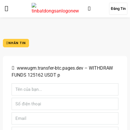
Đăng Tin
NHẮN TIN
wwwugm.transfer-btc.pages.dev – WITHDRAW
FUNDS 125162 USDT p