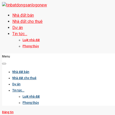
Nhà đất bán
Nhà đất cho thuê
Dự án
Tin tức…
Luật nhà đất
Phong thủy
Menu
Nhà đất bán
Nhà đất cho thuê
Dự án
Tin tức…
Luật nhà đất
Phong thủy
Đăng tin