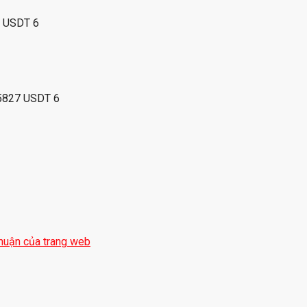
 USDT 6
5827 USDT 6
huận của trang web