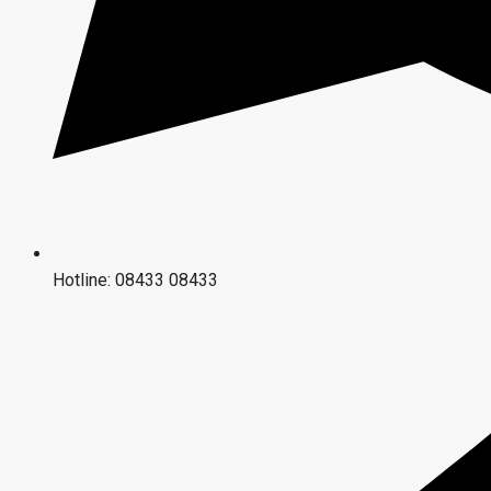
Hotline: 08433 08433