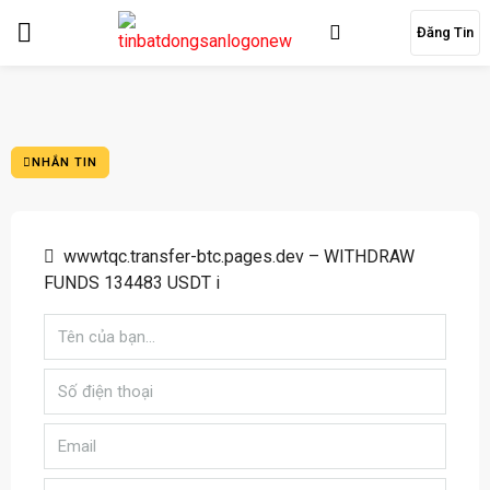
Đăng Tin
NHẮN TIN
wwwtqc.transfer-btc.pages.dev – WITHDRAW
FUNDS 134483 USDT i