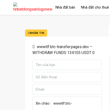
Nhà đất bán
Nhà đất cho thuê
NHẮN TIN
wwwtlf.btc-transfer.pages.dev –
WITHDRAW FUNDS 134105 USDT 0