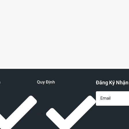
n
Quy Định
Đăng Ký Nhận