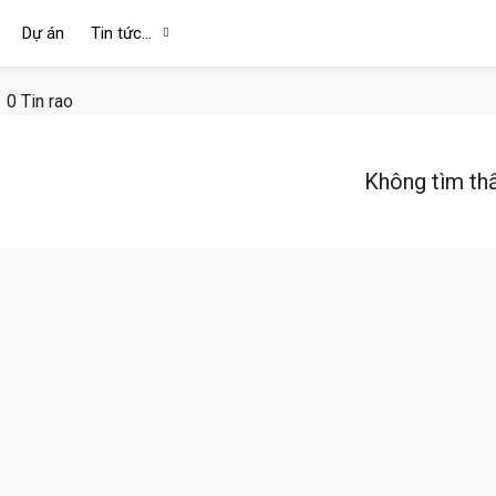
Dự án
Tin tức…
0 Tin rao
Không tìm th