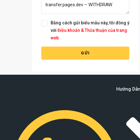
Bằng cách gửi biểu mẫu này, tôi đồng ý
với
Điều khoản & Thỏa thuận của trang
web
GỬI
Hướng Dẫ