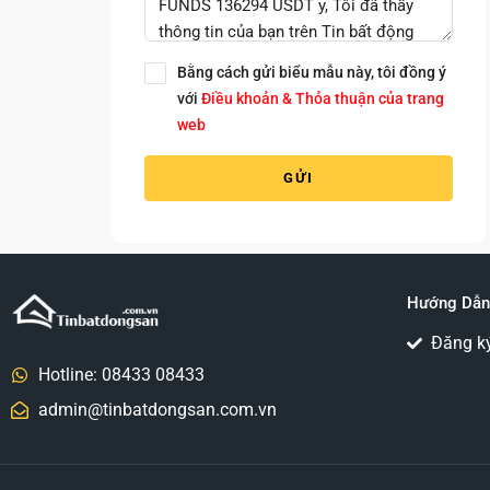
Bằng cách gửi biểu mẫu này, tôi đồng ý
với
Điều khoản & Thỏa thuận của trang
web
GỬI
Hướng Dẫn
Đăng k
Hotline: 08433 08433
admin@tinbatdongsan.com.vn