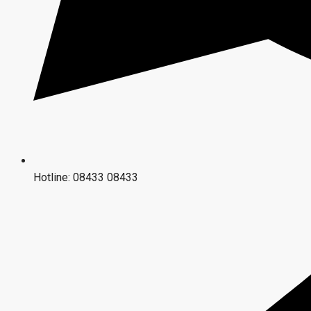
Hotline: 08433 08433