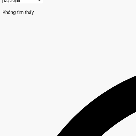
Không tìm thấy