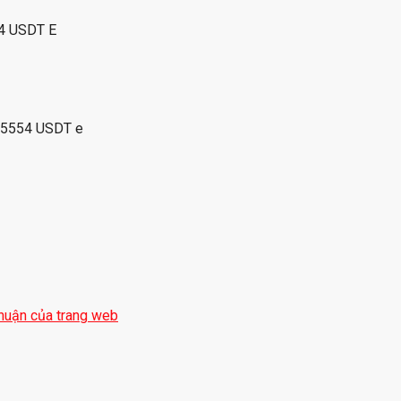
4 USDT E
15554 USDT e
huận của trang web