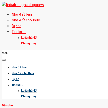
Nhà đất bán
Nhà đất cho thuê
Dự án
Tin tức…
Luật nhà đất
Phong thủy
Menu
Nhà đất bán
Nhà đất cho thuê
Dự án
Tin tức…
Luật nhà đất
Phong thủy
Đăng tin