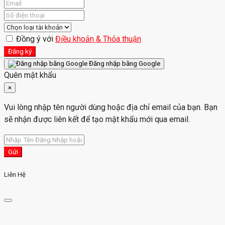
Đồng ý với
Điều khoản & Thỏa thuận
Đăng ký
Đăng nhập bằng Google
Quên mật khẩu
×
Vui lòng nhập tên người dùng hoặc địa chỉ email của bạn. Bạn
sẽ nhận được liên kết để tạo mật khẩu mới qua email.
Gửi
Liên Hệ