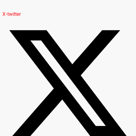
X-twitter