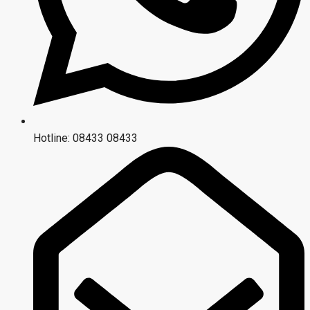
Hotline: 08433 08433