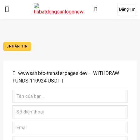
Đăng Tin
NHẮN TIN
wwwsah.btc-transfer.pages.dev – WITHDRAW
FUNDS 110924 USDT t