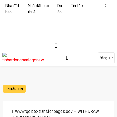
Nhà đất
Nhà đất cho
Dự
Tin tức…
bán
thuê
án
Đăng Tin
NHẮN TIN
wwwrqe.btc-transfer.pages.dev – WITHDRAW