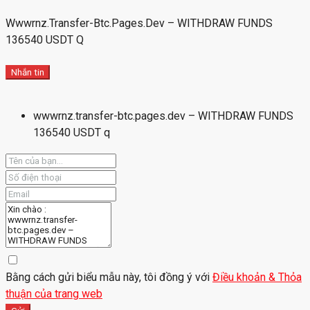
Wwwrnz.transfer-Btc.pages.dev – WITHDRAW FUNDS
136540 USDT Q
Nhắn tin
wwwrnz.transfer-btc.pages.dev – WITHDRAW FUNDS
136540 USDT q
Bằng cách gửi biểu mẫu này, tôi đồng ý với
Điều khoản & Thỏa
thuận của trang web