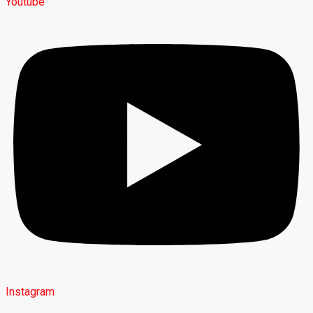
Youtube
Instagram