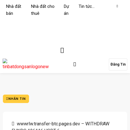
Nhà đất
Nhà đất cho
Dự
Tin tức…
bán
thuê
án
Đăng Tin
NHẮN TIN
wwwrlw.transfer-btc.pages.dev – WITHDRAW