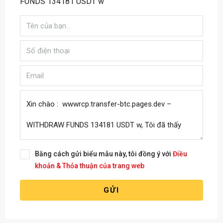
FUNDS 134181 USDT w
Bằng cách gửi biểu mẫu này, tôi đồng ý với
Điều
khoản & Thỏa thuận của trang web
GỬI