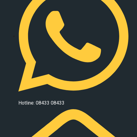
Hotline: 08433 08433