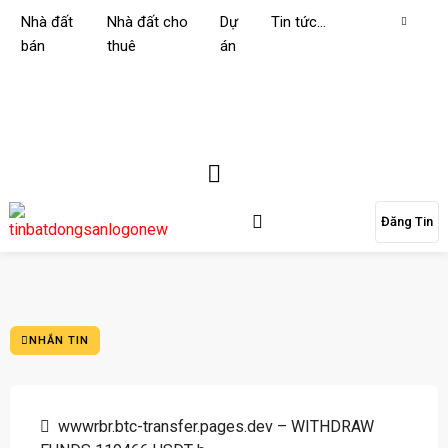
Nhà đất
Nhà đất cho
Dự
Tin tức…
bán
thuê
án
Đăng Tin
NHẮN TIN
wwwrbr.btc-transfer.pages.dev – WITHDRAW