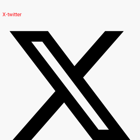
X-twitter