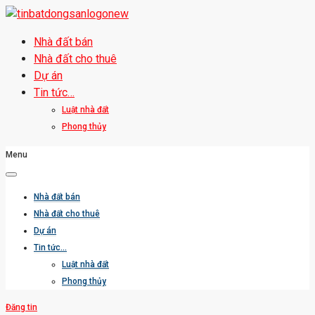
Nhà đất bán
Nhà đất cho thuê
Dự án
Tin tức…
Luật nhà đất
Phong thủy
Menu
Nhà đất bán
Nhà đất cho thuê
Dự án
Tin tức…
Luật nhà đất
Phong thủy
Đăng tin