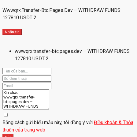
Wwwqrx.transfer-Btc.pages.dev – WITHDRAW FUNDS
127810 USDT 2
Nhắn tin
wwwqrx.transfer-btc.pages.dev – WITHDRAW FUNDS
127810 USDT 2
Bằng cách gửi biểu mẫu này, tôi đồng ý với
Điều khoản & Thỏa
thuận của trang web