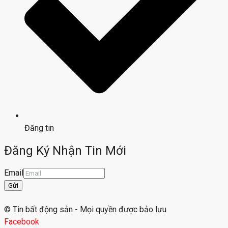
Đăng tin
Đăng Ký Nhận Tin Mới
Email
Gửi
© Tin bất động sản - Mọi quyền được bảo lưu
Facebook