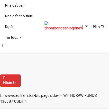
Nhà đất bán
Nhà đất cho thuê
Dự án
Đăng Tin
Tin tức…
Nhắn tin
wwwqaq.transfer-btc.pages.dev – WITHDRAW FUNDS
136387 USDT 1