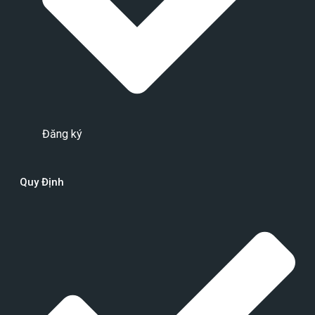
Đăng ký
Quy Định