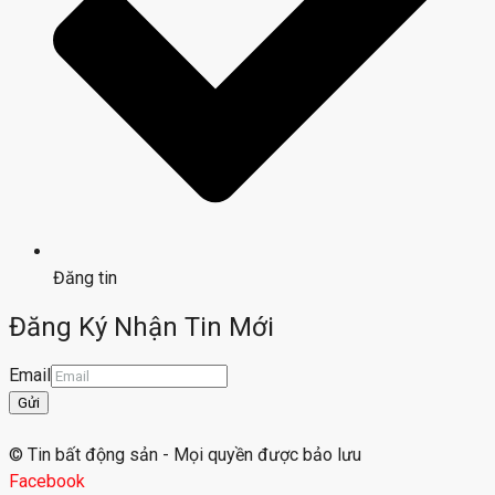
Đăng tin
Đăng Ký Nhận Tin Mới
Email
Gửi
© Tin bất động sản - Mọi quyền được bảo lưu
Facebook