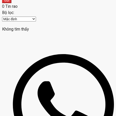
Gửi
0 Tin rao
Bộ lọc:
Không tìm thấy