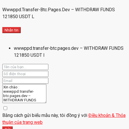
Wwwppd.transfer-Btc.pages.dev – WITHDRAW FUNDS
121850 USDT L
Nhắn tin
wwwppd.transfer-btc.pages.dev – WITHDRAW FUNDS
121850 USDT l
Bằng cách gửi biểu mẫu này, tôi đồng ý với
Điều khoản & Thỏa
thuận của trang web