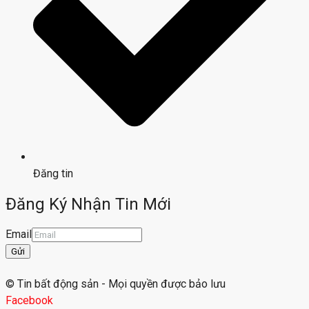
Đăng tin
Đăng Ký Nhận Tin Mới
Email
Gửi
© Tin bất động sản - Mọi quyền được bảo lưu
Facebook