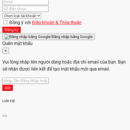
Đồng ý với
Điều khoản & Thỏa thuận
Đăng ký
Đăng nhập bằng Google
Quên mật khẩu
×
Vui lòng nhập tên người dùng hoặc địa chỉ email của bạn. Bạn
sẽ nhận được liên kết để tạo mật khẩu mới qua email.
Gửi
Liên Hệ