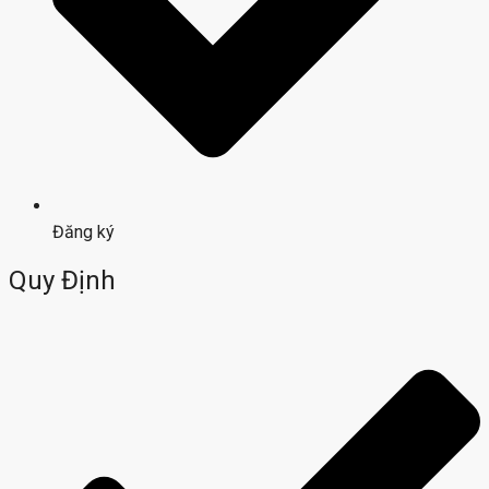
Đăng ký
Quy Định