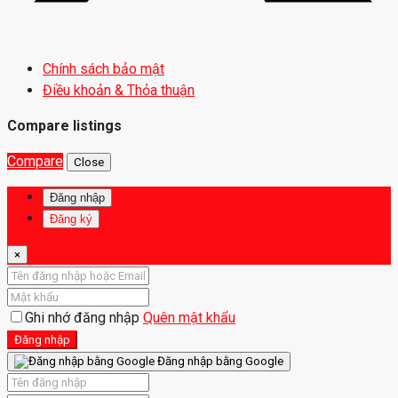
Chính sách bảo mật
Điều khoản & Thỏa thuận
Compare listings
Compare
Close
Đăng nhập
Đăng ký
×
Ghi nhớ đăng nhập
Quên mật khẩu
Đăng nhập
Đăng nhập bằng Google