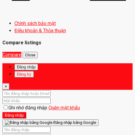
Chính sách bảo mật
Điều khoản & Thỏa thuận
Compare listings
Compare
Close
Đăng nhập
Đăng ký
×
Ghi nhớ đăng nhập
Quên mật khẩu
Đăng nhập
Đăng nhập bằng Google