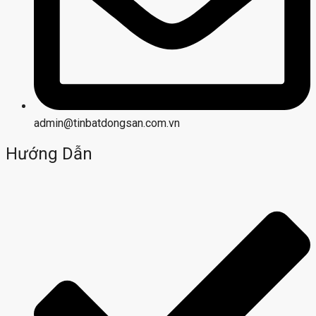
admin@tinbatdongsan.com.vn
Hướng Dẫn