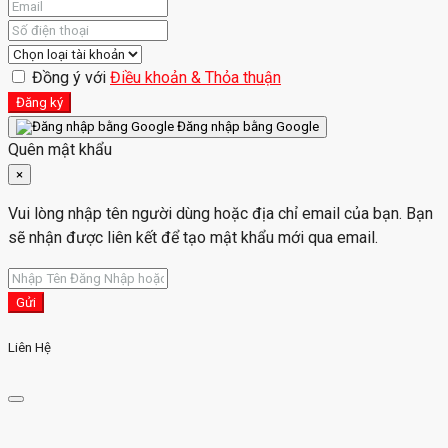
Đồng ý với
Điều khoản & Thỏa thuận
Đăng ký
Đăng nhập bằng Google
Quên mật khẩu
×
Vui lòng nhập tên người dùng hoặc địa chỉ email của bạn. Bạn
sẽ nhận được liên kết để tạo mật khẩu mới qua email.
Gửi
Liên Hệ