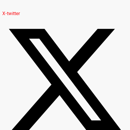
X-twitter