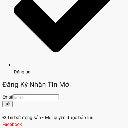
Đăng tin
Đăng Ký Nhận Tin Mới
Email
Gửi
© Tin bất động sản - Mọi quyền được bảo lưu
Facebook