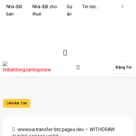
Nhà đất
Nhà đất cho
Dự
Tin tức…
bán
thuê
án
Đăng Tin
NHẮN TIN
wwwoia.transfer-btc.pages.dev – WITHDRAW