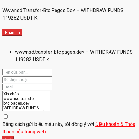
Wwwnsd.transfer-Btc.pages.dev – WITHDRAW FUNDS
119282 USDT K
Nhắn tin
wwwnsd.transfer-btc.pages.dev – WITHDRAW FUNDS
119282 USDT k
Bằng cách gửi biểu mẫu này, tôi đồng ý với
Điều khoản & Thỏa
thuận của trang web