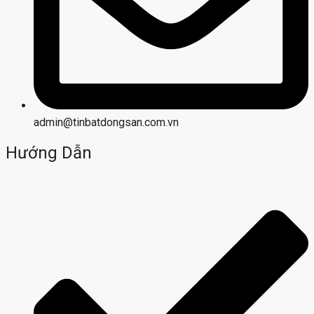
admin@tinbatdongsan.com.vn
Hướng Dẫn