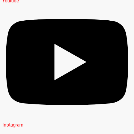
Youtube
Instagram