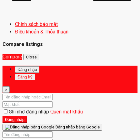
Chính sách bảo mật
Điều khoản & Thỏa thuận
Compare listings
Compare
Close
Đăng nhập
Đăng ký
×
Ghi nhớ đăng nhập
Quên mật khẩu
Đăng nhập
Đăng nhập bằng Google