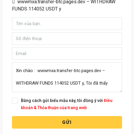
wwwmxa.transfer-btc.pages.dev – WITHDRAW
FUNDS 114052 USDT y
Bằng cách gửi biểu mẫu này, tôi đồng ý với
Điều
khoản & Thỏa thuận của trang web
GỬI