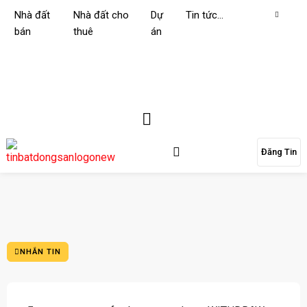
Nhà đất
Nhà đất cho
Dự
Tin tức…
bán
thuê
án
Đăng Tin
NHẮN TIN