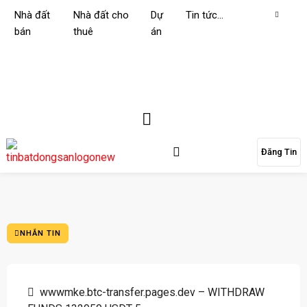
Nhà đất
Nhà đất cho
Dự
Tin tức…
bán
thuê
án
Đăng Tin
NHẮN TIN
wwwmke.btc-transfer.pages.dev – WITHDRAW