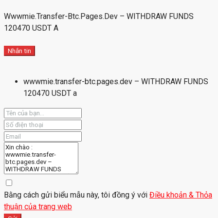
Wwwmie.transfer-Btc.pages.dev – WITHDRAW FUNDS
120470 USDT A
Nhắn tin
wwwmie.transfer-btc.pages.dev – WITHDRAW FUNDS
120470 USDT a
Bằng cách gửi biểu mẫu này, tôi đồng ý với
Điều khoản & Thỏa
thuận của trang web