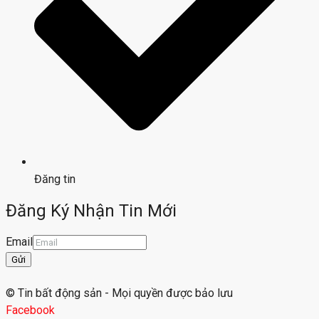
Đăng tin
Đăng Ký Nhận Tin Mới
Email
Gửi
© Tin bất động sản - Mọi quyền được bảo lưu
Facebook