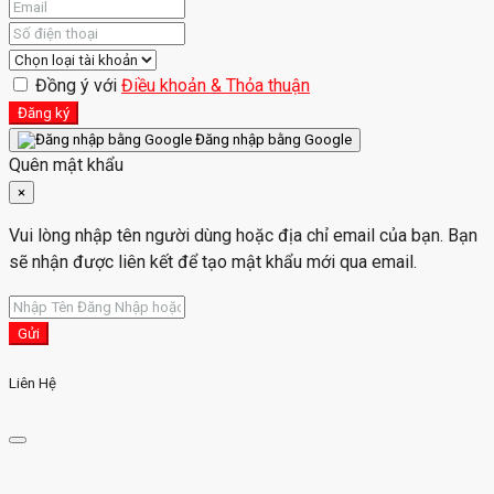
Đồng ý với
Điều khoản & Thỏa thuận
Đăng ký
Đăng nhập bằng Google
Quên mật khẩu
×
Vui lòng nhập tên người dùng hoặc địa chỉ email của bạn. Bạn
sẽ nhận được liên kết để tạo mật khẩu mới qua email.
Gửi
Liên Hệ