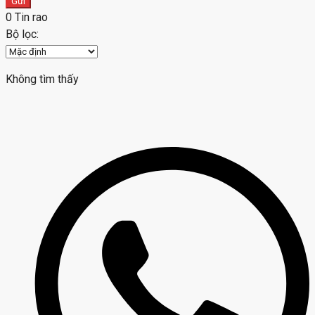
Gửi
0 Tin rao
Bộ lọc:
Không tìm thấy