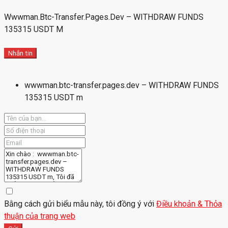
Wwwman.btc-Transfer.pages.dev – WITHDRAW FUNDS
135315 USDT M
Nhắn tin
wwwman.btc-transfer.pages.dev – WITHDRAW FUNDS
135315 USDT m
Bằng cách gửi biểu mẫu này, tôi đồng ý với
Điều khoản & Thỏa
thuận của trang web