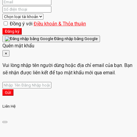
Đồng ý với
Điều khoản & Thỏa thuận
Đăng ký
Đăng nhập bằng Google
Quên mật khẩu
×
Vui lòng nhập tên người dùng hoặc địa chỉ email của bạn. Bạn
sẽ nhận được liên kết để tạo mật khẩu mới qua email.
Gửi
Liên Hệ