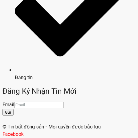
Đăng tin
Đăng Ký Nhận Tin Mới
Email
Gửi
© Tin bất động sản - Mọi quyền được bảo lưu
Facebook