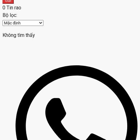
Gửi
0 Tin rao
Bộ lọc:
Không tìm thấy