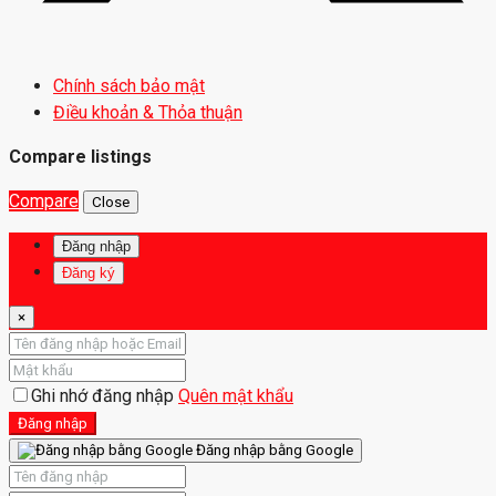
Chính sách bảo mật
Điều khoản & Thỏa thuận
Compare listings
Compare
Close
Đăng nhập
Đăng ký
×
Ghi nhớ đăng nhập
Quên mật khẩu
Đăng nhập
Đăng nhập bằng Google