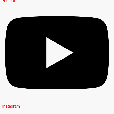
Youtube
Instagram