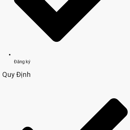
Đăng ký
Quy Định