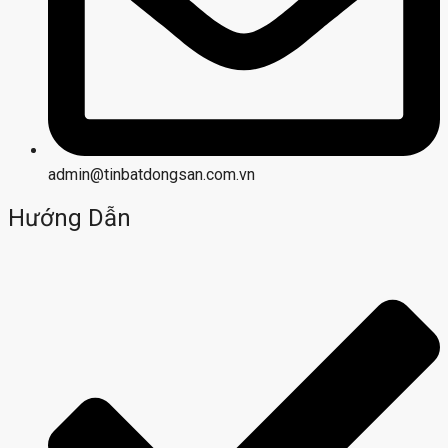
admin@tinbatdongsan.com.vn
Hướng Dẫn