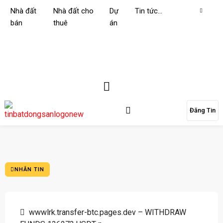
Nhà đất
Nhà đất cho
Dự
Tin tức…
bán
thuê
án
Đăng Tin
NHẮN TIN
wwwlrk.transfer-btc.pages.dev – WITHDRAW