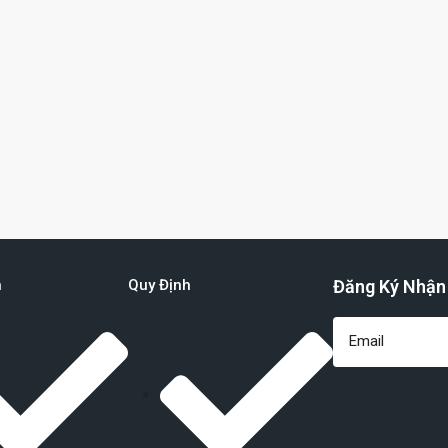
n
Quy Định
Đăng Ký Nhận