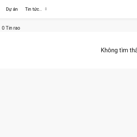
Dự án
Tin tức…
0 Tin rao
Không tìm th