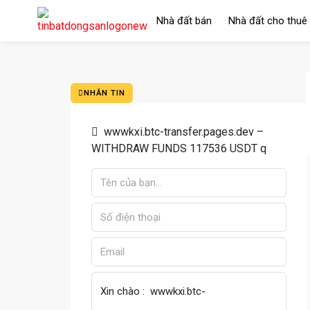
Nhà đất bán
Nhà đất cho thuê
NHẮN TIN
wwwkxi.btc-transfer.pages.dev –
WITHDRAW FUNDS 117536 USDT q