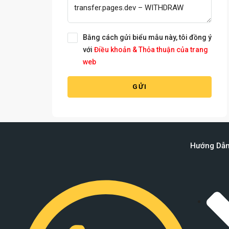
Bằng cách gửi biểu mẫu này, tôi đồng ý
với
Điều khoản & Thỏa thuận của trang
web
GỬI
Hướng Dẫ