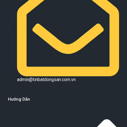
admin@tinbatdongsan.com.vn
Hướng Dẫn