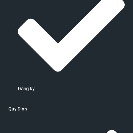
Đăng ký
Quy Định