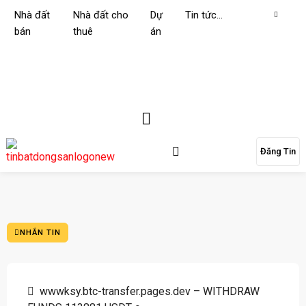
Nhà đất
Nhà đất cho
Dự
Tin tức…
bán
thuê
án
Đăng Tin
NHẮN TIN
wwwksy.btc-transfer.pages.dev – WITHDRAW