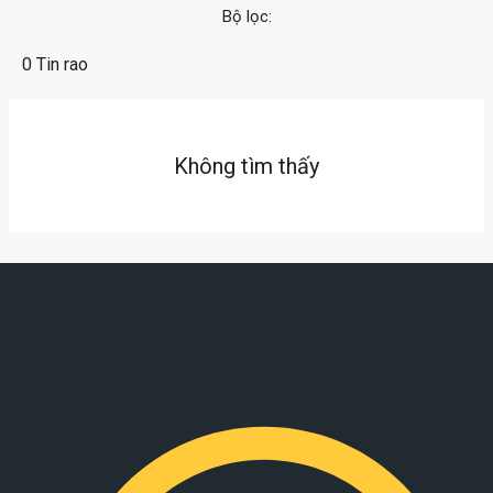
Bộ lọc:
0 Tin rao
Không tìm thấy