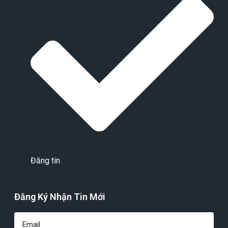
Đăng tin
Đăng Ký Nhận Tin Mới