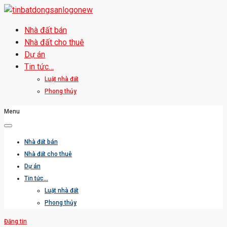
Nhà đất bán
Nhà đất cho thuê
Dự án
Tin tức…
Luật nhà đất
Phong thủy
Menu
Nhà đất bán
Nhà đất cho thuê
Dự án
Tin tức…
Luật nhà đất
Phong thủy
Đăng tin