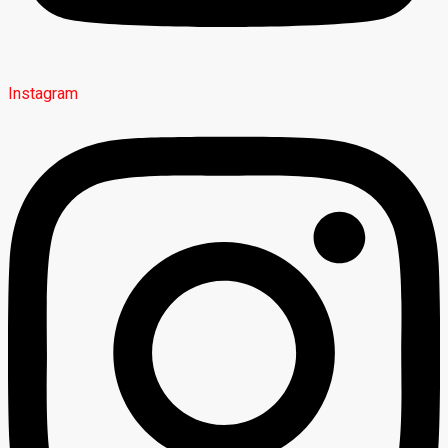
Instagram