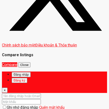
Chính sách bảo mật
Điều khoản & Thỏa thuận
Compare listings
Compare
Close
Đăng nhập
Đăng ký
×
Ghi nhớ đăng nhập
Quên mật khẩu