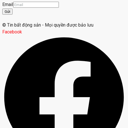
Email
Gửi
© Tin bất động sản - Mọi quyền được bảo lưu
Facebook