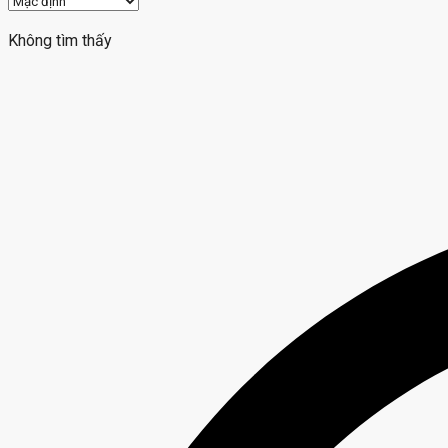
Không tìm thấy