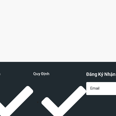
n
Quy Định
Đăng Ký Nhận