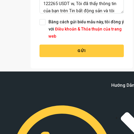
Bằng cách gửi biểu mẫu này, tôi đồng ý
với
Điều khoản & Thỏa thuận của trang
web
GỬI
Hướng Dẫ