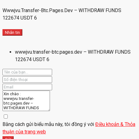
Wwwjvu.transfer-Btc.pages.dev – WITHDRAW FUNDS
122674 USDT 6
Nhắn tin
wwwjvu.transfer-btc.pages.dev – WITHDRAW FUNDS
122674 USDT 6
Bằng cách gửi biểu mẫu này, tôi đồng ý với
Điều khoản & Thỏa
thuận của trang web