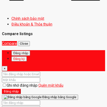
Chính sách bảo mật
Điều khoản & Thỏa thuận
Compare listings
Compare
Close
Đăng nhập
Đăng ký
×
Ghi nhớ đăng nhập
Quên mật khẩu
Đăng nhập
Đăng nhập bằng Google