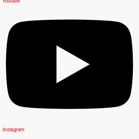
Youtube
Instagram