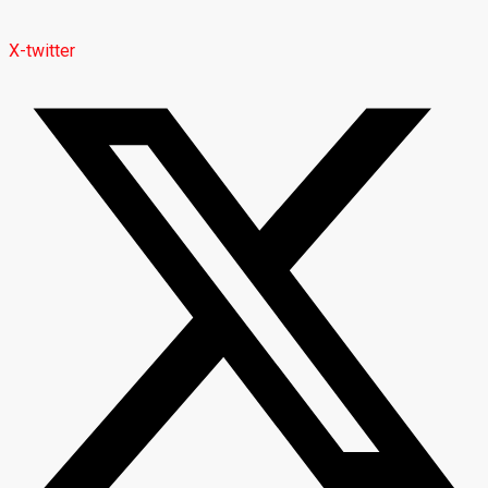
X-twitter