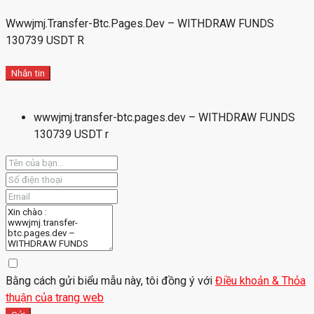
Wwwjmj.transfer-Btc.pages.dev – WITHDRAW FUNDS
130739 USDT R
Nhắn tin
wwwjmj.transfer-btc.pages.dev – WITHDRAW FUNDS
130739 USDT r
Bằng cách gửi biểu mẫu này, tôi đồng ý với
Điều khoản & Thỏa
thuận của trang web