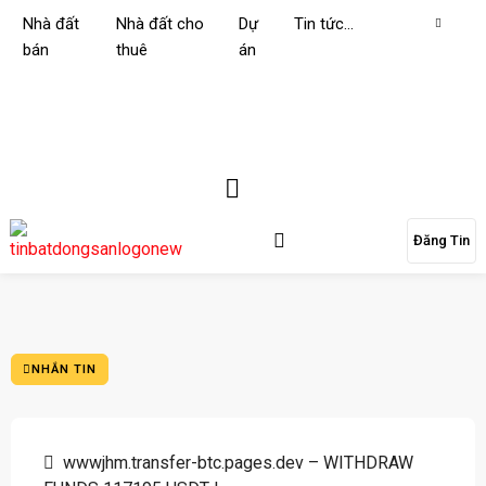
Nhà đất
Nhà đất cho
Dự
Tin tức…
bán
thuê
án
Đăng Tin
NHẮN TIN
wwwjhm.transfer-btc.pages.dev – WITHDRAW